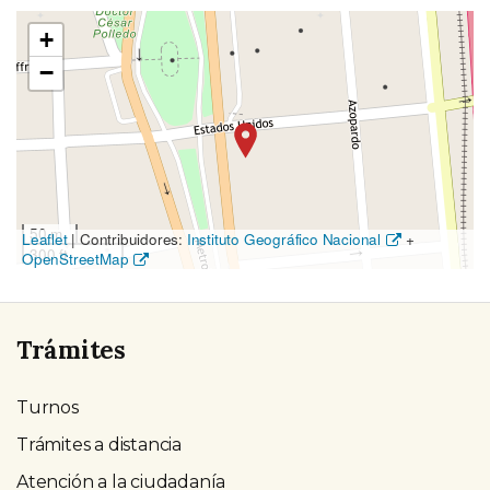
Ubicación
+
en
−
el
mapa
50 m
Leaflet
|
Contribuidores:
Instituto Geográfico Nacional
+
300 ft
OpenStreetMap
Trámites
Turnos
Trámites a distancia
Atención a la ciudadanía