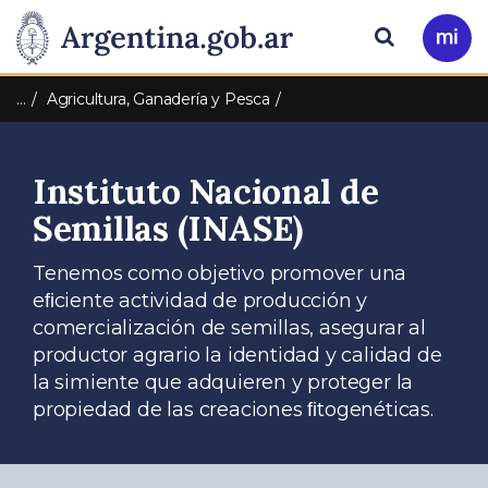
Pasar al contenido principal
Presidencia
Buscar
Ir
a
de
Mi
…
Agricultura, Ganadería y Pesca
Arg
la
Instituto Nacional de
Nación
Semillas (INASE)
Tenemos como objetivo promover una
eﬁciente actividad de producción y
comercialización de semillas, asegurar al
productor agrario la identidad y calidad de
la simiente que adquieren y proteger la
propiedad de las creaciones ﬁtogenéticas.