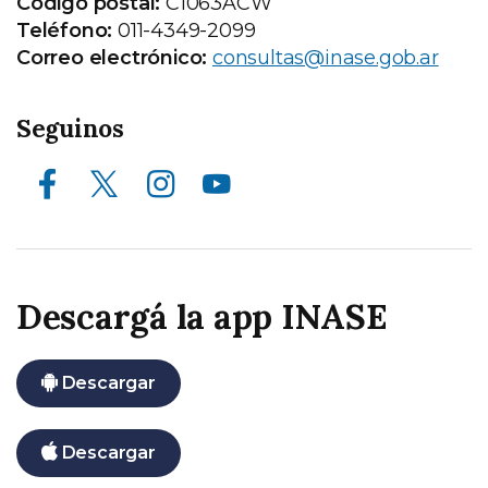
Código postal:
C1063ACW
Teléfono:
011-4349-2099
Correo electrónico:
consultas@inase.gob.ar
Seguinos
Facebook
X (ex Twitter)
Instagram
Youtube
Descargá la app INASE
Descargar
Descargar